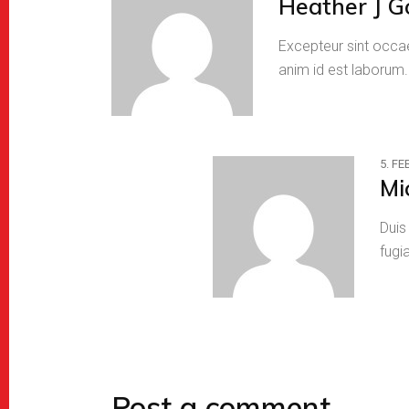
Heather J G
Excepteur sint occae
anim id est laborum
5. F
Mi
Duis
fugi
Post a comment