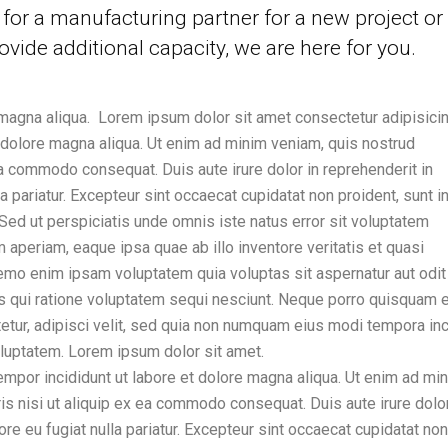
for a manufacturing partner for a new project or
ovide additional capacity, we are here for you.
magna aliqua. Lorem ipsum dolor sit amet consectetur adipisicing
 dolore magna aliqua. Ut enim ad minim veniam, quis nostrud
 ea commodo consequat. Duis aute irure dolor in reprehenderit in
la pariatur. Excepteur sint occaecat cupidatat non proident, sunt i
. Sed ut perspiciatis unde omnis iste natus error sit voluptatem
periam, eaque ipsa quae ab illo inventore veritatis et quasi
Nemo enim ipsam voluptatem quia voluptas sit aspernatur aut odit
s qui ratione voluptatem sequi nesciunt. Neque porro quisquam e
etur, adipisci velit, sed quia non numquam eius modi tempora inc
luptatem. Lorem ipsum dolor sit amet.
empor incididunt ut labore et dolore magna aliqua. Ut enim ad mi
is nisi ut aliquip ex ea commodo consequat. Duis aute irure dolor
ore eu fugiat nulla pariatur. Excepteur sint occaecat cupidatat non