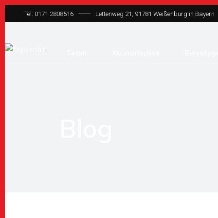
Tel: 0171 2808516
Lettenweg 21, 91781 Weißenburg in Bayern
Team
Kulinarisches
Einsatzg
Blog