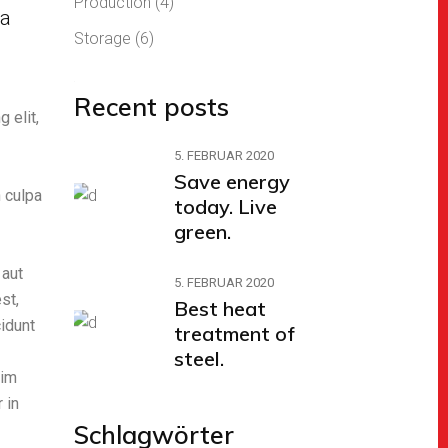
Production
(4)
 a
Storage
(6)
Recent posts
 elit,
5. FEBRUAR 2020
Save energy
n culpa
today. Live
green.
 aut
5. FEBRUAR 2020
st,
Best heat
idunt
treatment of
steel.
nim
 in
Schlagwörter